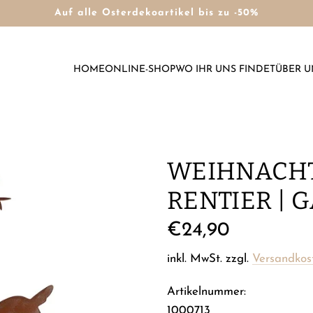
Auf alle Osterdekoartikel bis zu -50%
HOME
ONLINE-SHOP
WO IHR UNS FINDET
ÜBER U
WEIHNACHT
RENTIER | 
Regulärer
€24,90
Preis
inkl. MwSt. zzgl.
Versandkos
Artikelnummer:
1000713