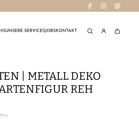
NS
UNSERE SERVICES
JOBS
KONTAKT
EN | METALL DEKO
GARTENFIGUR REH
ten
.