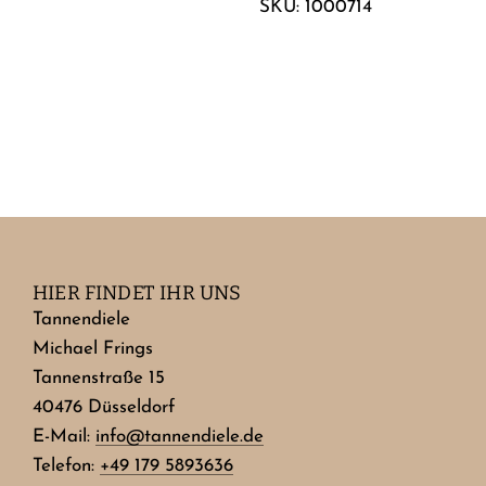
SKU: 1000714
HIER FINDET IHR UNS
Tannendiele
Michael Frings
Tannenstraße 15
40476 Düsseldorf
E-Mail:
info@tannendiele.de
Telefon:
+49 179 5893636