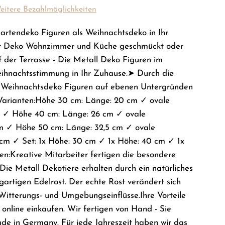
e
eitere Bezahlmöglichkeiten
n
.
Gartendeko Figuren als Weihnachtsdeko in Ihr
.
er Deko Wohnzimmer und Küche geschmückt oder
.
 der Terrasse - Die Metall Deko Figuren im
ihnachtsstimmung in Ihr Zuhause.➤ Durch die
e Weihnachtsdeko Figuren auf ebenen Untergründen
 Varianten:Höhe 30 cm: Länge: 20 cm ✓ ovale
cm ✓ Höhe 40 cm: Länge: 26 cm ✓ ovale
 cm ✓ Höhe 50 cm: Länge: 32,5 cm ✓ ovale
5 cm ✓ Set: 1x Höhe: 30 cm ✓ 1x Höhe: 40 cm ✓ 1x
n:Kreative Mitarbeiter fertigen die besondere
ie Metall Dekotiere erhalten durch ein natürliches
igartigen Edelrost. Der echte Rost verändert sich
Witterungs- und Umgebungseinflüsse.Ihre Vorteile
online einkaufen. Wir fertigen von Hand - Sie
ade in Germany. Für jede Jahreszeit haben wir das