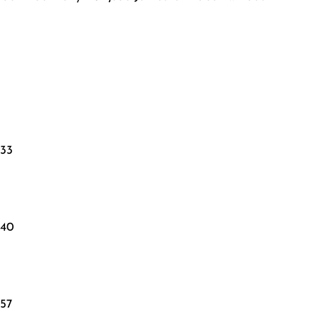
533
540
57