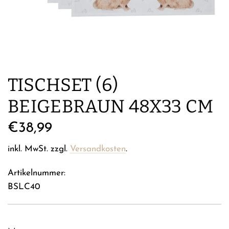
TISCHSET (6)
BEIGEBRAUN 48X33 CM
Regulärer
€38,99
Preis
inkl. MwSt. zzgl.
Versandkosten
.
Artikelnummer:
BSLC40