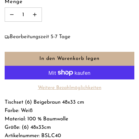
Menge
Bearbeitungszeit 5-7 Tage
In den Warenkorb legen
L
a
d
e
Weitere Bezahlmöglichkeiten
n
.
Tischset (6) Beigebraun 48x33 cm
.
Farbe: Weiß
.
Material: 100 % Baumwolle
Größe: (6) 48x33cm
Artikelnummer: BSLC40