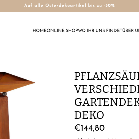
Auf alle Osterdekoartikel bis zu -50%
HOME
ONLINE-SHOP
WO IHR UNS FINDET
ÜBER U
PFLANZSÄUL
VERSCHIED
GARTENDEK
DEKO
Regulärer
€144,80