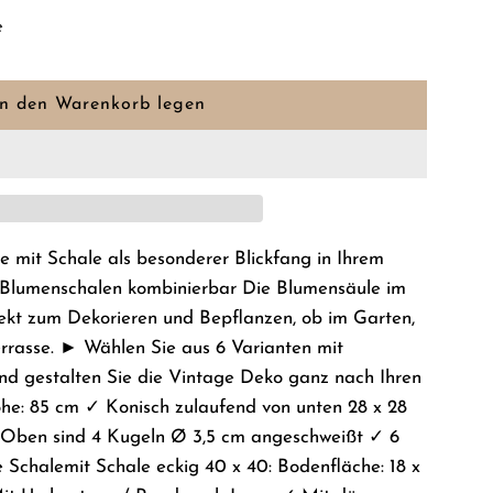
e
In den Warenkorb legen
L
a
d
e
n
.
e mit Schale als besonderer Blickfang in Ihrem
.
 Blumenschalen kombinierbar Die Blumensäule im
.
fekt zum Dekorieren und Bepflanzen, ob im Garten,
rrasse. ► Wählen Sie aus 6 Varianten mit
und gestalten Sie die Vintage Deko ganz nach Ihren
he: 85 cm ✓ Konisch zulaufend von unten 28 x 28
 Oben sind 4 Kugeln Ø 3,5 cm angeschweißt ✓ 6
 Schalemit Schale eckig 40 x 40: Bodenfläche: 18 x