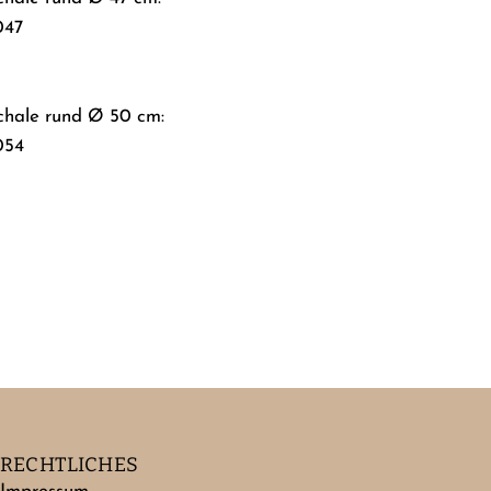
047
Schale rund Ø 50 cm:
054
RECHTLICHES