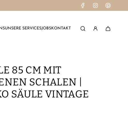
NS
UNSERE SERVICES
JOBS
KONTAKT
E 85 CM MIT
ENEN SCHALEN |
O SÄULE VINTAGE