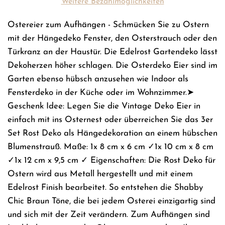
Weitere Bezahlmöglichkeiten
n
.
Ostereier zum Aufhängen - Schmücken Sie zu Ostern
.
mit der Hängedeko Fenster, den Osterstrauch oder den
.
Türkranz an der Haustür. Die Edelrost Gartendeko lässt
Dekoherzen höher schlagen. Die Osterdeko Eier sind im
Garten ebenso hübsch anzusehen wie Indoor als
Fensterdeko in der Küche oder im Wohnzimmer.➤
Geschenk Idee: Legen Sie die Vintage Deko Eier in
einfach mit ins Osternest oder überreichen Sie das 3er
Set Rost Deko als Hängedekoration an einem hübschen
Blumenstrauß. Maße: 1x 8 cm x 6 cm ✓1x 10 cm x 8 cm
✓1x 12 cm x 9,5 cm ✓ Eigenschaften: Die Rost Deko für
Ostern wird aus Metall hergestellt und mit einem
Edelrost Finish bearbeitet. So entstehen die Shabby
Chic Braun Töne, die bei jedem Osterei einzigartig sind
und sich mit der Zeit verändern. Zum Aufhängen sind