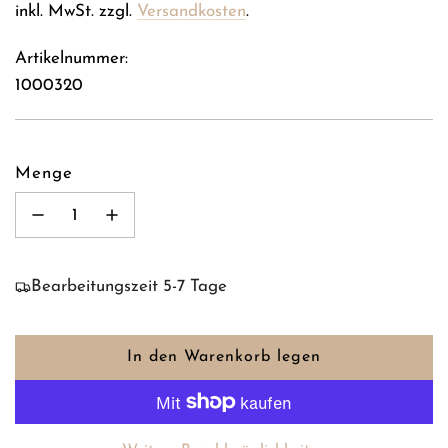
Preis
inkl. MwSt. zzgl.
Versandkosten
.
Artikelnummer:
1000320
Menge
Bearbeitungszeit 5-7 Tage
In den Warenkorb legen
L
a
d
e