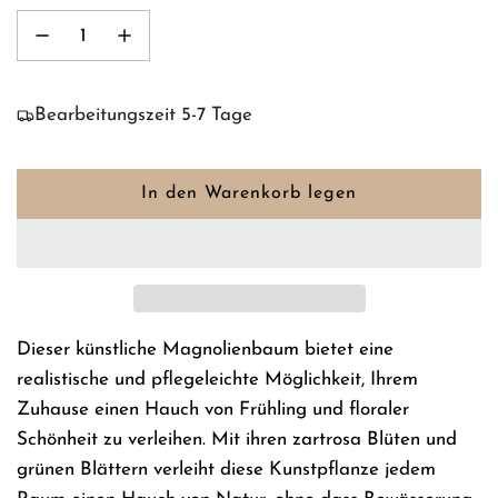
Bearbeitungszeit 5-7 Tage
In den Warenkorb legen
L
a
d
e
n
.
Dieser künstliche Magnolienbaum bietet eine
.
realistische und pflegeleichte Möglichkeit, Ihrem
.
Zuhause einen Hauch von Frühling und floraler
Schönheit zu verleihen. Mit ihren zartrosa Blüten und
grünen Blättern verleiht diese Kunstpflanze jedem