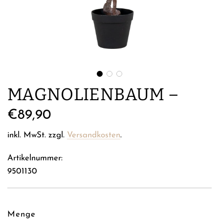
MAGNOLIENBAUM –
Regulärer
€89,90
Preis
inkl. MwSt. zzgl.
Versandkosten
.
Artikelnummer:
9501130
Menge