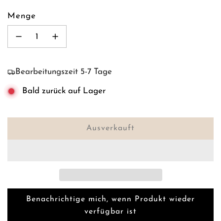
Menge
Bearbeitungszeit 5-7 Tage
Bald zurück auf Lager
Ausverkauft
L
a
d
e
n
.
Benachrichtige mich, wenn Produkt wieder
.
verfügbar ist
.