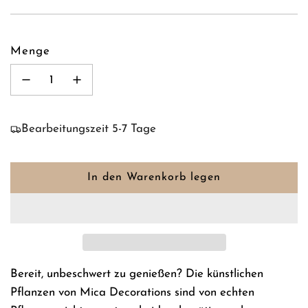
Menge
Bearbeitungszeit 5-7 Tage
In den Warenkorb legen
L
a
d
e
n
.
Bereit, unbeschwert zu genießen? Die künstlichen
.
Pflanzen von Mica Decorations sind von echten
.