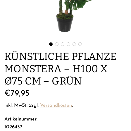
KÜNSTLICHE PFLANZE
MONSTERA – H100 X
Ø75 CM – GRÜN
Regulärer
€79,95
Preis
inkl. MwSt. zzgl.
Versandkosten
.
Artikelnummer:
1026437