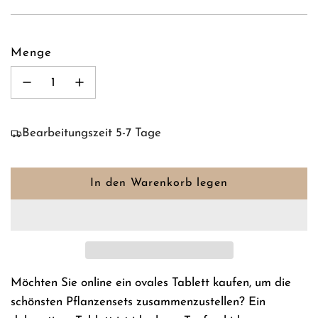
Menge
Bearbeitungszeit 5-7 Tage
In den Warenkorb legen
L
a
d
e
n
.
Möchten Sie online ein ovales Tablett kaufen, um die
.
schönsten Pflanzensets zusammenzustellen? Ein
.