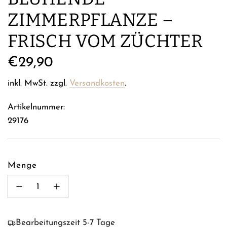
MMERPFLANZE – FR
ISCH VOM ZÜCHTER
Regulärer
€29,90
Preis
inkl. MwSt. zzgl.
Versandkosten
.
Artikelnummer:
29176
Menge
Bearbeitungszeit 5-7 Tage