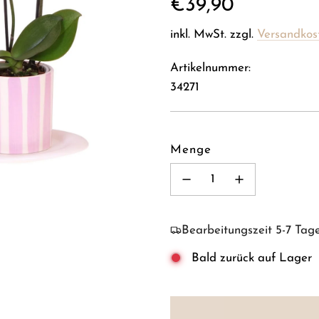
Regulärer
€39,90
Preis
inkl. MwSt. zzgl.
Versandkos
Artikelnummer:
34271
Menge
Bearbeitungszeit 5-7 Tag
Bald zurück auf Lager