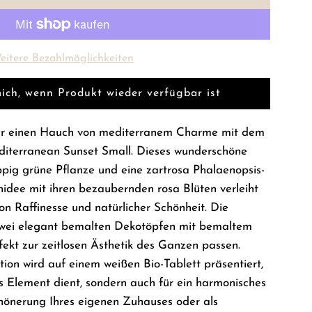
L
a
d
e
eitere Bezahlmöglichkeiten
n
.
ich, wenn Produkt wieder verfügbar ist
.
.
ieur einen Hauch von mediterranem Charme mit dem
editerranean Sunset Small. Dieses wunderschöne
ppig grüne Pflanze und eine zartrosa Phalaenopsis-
idee mit ihren bezaubernden rosa Blüten verleiht
 Raffinesse und natürlicher Schönheit. Die
n zwei elegant bemalten Dekotöpfen mit bemaltem
rfekt zur zeitlosen Ästhetik des Ganzen passen.
ion wird auf einem weißen Bio-Tablett präsentiert,
es Element dient, sondern auch für ein harmonisches
hönerung Ihres eigenen Zuhauses oder als