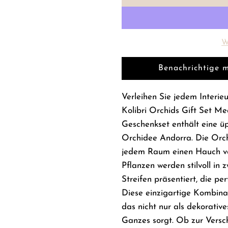
W
Benachrichtige m
Verleihen Sie jedem Inter
Kolibri Orchids Gift Set M
Geschenkset enthält eine ü
Orchidee Andorra. Die Orch
jedem Raum einen Hauch von
Pflanzen werden stilvoll i
Streifen präsentiert, die pe
Diese einzigartige Kombinat
das nicht nur als dekorativ
Ganzes sorgt. Ob zur Versc