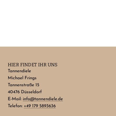
HIER FINDET IHR UNS
Tannendiele
Michael Frings
Tannenstraße 15
40476 Düsseldorf
E-Mail:
info@tannendiele.de
Telefon:
+49 179 5893636