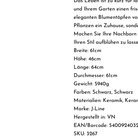
Das Leben ist zu kurz für la
und Ihrem Garten einen fris
eleganten Blumentöpfen von 
Pflanzen ein Zuhause, sond
Machen Sie Ihre Nachbarn n
Ihren Stil aufblühen zu lasse
Breite: 61cm
Höhe: 46cm
Länge: 64cm
Durchmesser: 61cm
Gewicht: 5940g
Farben: Schwarz, Schwarz
Materialien: Keramik, Kera
Marke: J-Line
Hergestellt in: VN
EAN/Barcode: 540092403
SKU: 3267