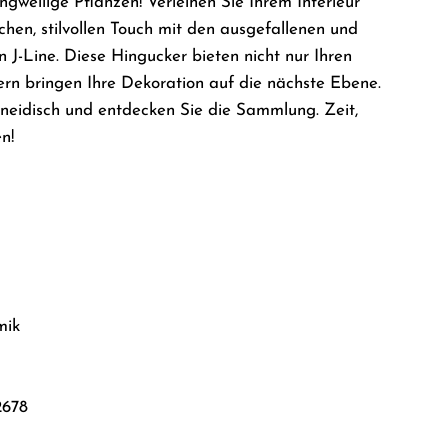
ngweilige Pflanzen! Verleihen Sie Ihrem Interieur
.
chen, stilvollen Touch mit den ausgefallenen und
.
J-Line. Diese Hingucker bieten nicht nur Ihren
ern bringen Ihre Dekoration auf die nächste Ebene.
eidisch und entdecken Sie die Sammlung. Zeit,
n!
mik
2678