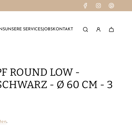
NS
UNSERE SERVICES
JOBS
KONTAKT
F ROUND LOW -
SCHWARZ - Ø 60 CM - 3
ten
.