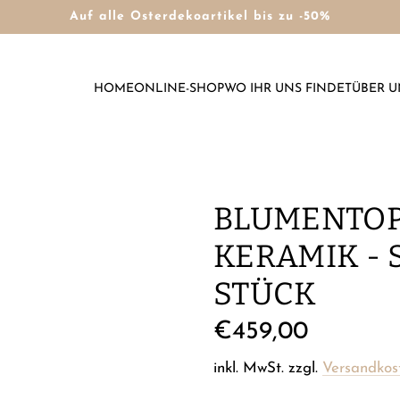
Auf alle Osterdekoartikel bis zu -50%
HOME
ONLINE-SHOP
WO IHR UNS FINDET
ÜBER U
BLUMENTOP
KERAMIK - 
STÜCK
Regulärer
€459,00
Preis
inkl. MwSt. zzgl.
Versandkos