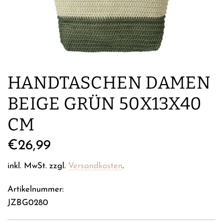
HANDTASCHEN DAMEN
BEIGE GRÜN 50X13X40
CM
Regulärer
€26,99
Preis
inkl. MwSt. zzgl.
Versandkosten
.
Artikelnummer:
JZBG0280