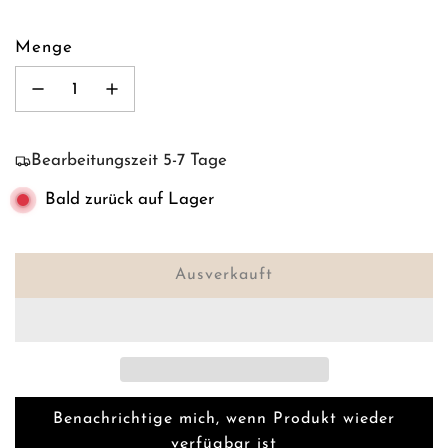
Menge
Bearbeitungszeit 5-7 Tage
Bald zurück auf Lager
Ausverkauft
L
a
d
e
n
.
Benachrichtige mich, wenn Produkt wieder
.
verfügbar ist