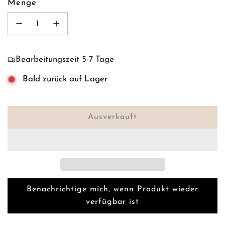
Menge
Bearbeitungszeit 5-7 Tage
Bald zurück auf Lager
Ausverkauft
L
a
d
e
n
.
Benachrichtige mich, wenn Produkt wieder
.
verfügbar ist
.