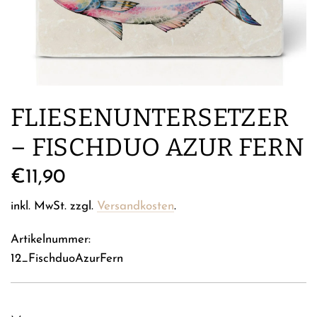
FLIESENUNTERSETZER
– FISCHDUO AZUR FERN
Regulärer
€11,90
Preis
inkl. MwSt. zzgl.
Versandkosten
.
Artikelnummer:
12_FischduoAzurFern