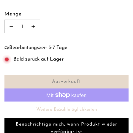
Menge
Bearbeitungszeit 5-7 Tage
Bald zurück auf Lager
Ausverkauft
L
a
d
e
Weitere Bezahlmöglichkeiten
n
.
Benachrichtige mich, wenn Produkt wieder
.
verfügbar ist