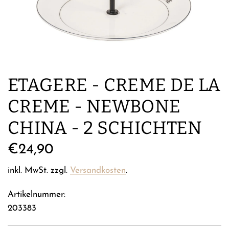
ETAGERE - CREME DE LA
CREME - NEWBONE
CHINA - 2 SCHICHTEN
Regulärer
€24,90
Preis
inkl. MwSt. zzgl.
Versandkosten
.
Artikelnummer:
203383