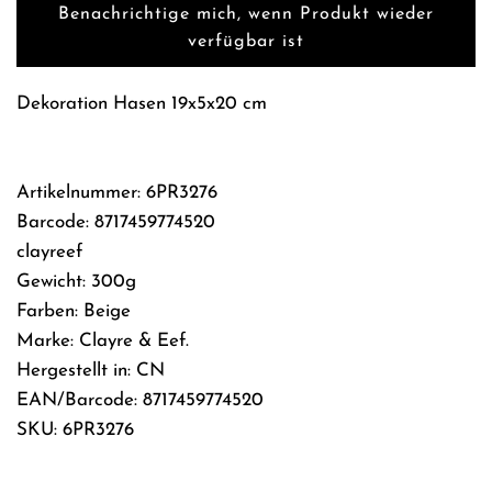
.
Benachrichtige mich, wenn Produkt wieder
.
verfügbar ist
.
Dekoration Hasen 19x5x20 cm
Artikelnummer: 6PR3276
Barcode: 8717459774520
clayreef
Gewicht: 300g
Farben: Beige
Marke: Clayre & Eef.
Hergestellt in: CN
EAN/Barcode: 8717459774520
SKU: 6PR3276