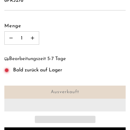
6PR3276
Menge
Bearbeitungszeit 5-7 Tage
Bald zurück auf Lager
Ausverkauft
L
a
d
e
n