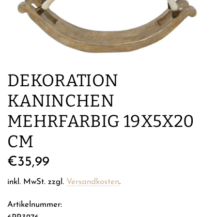
DEKORATION
KANINCHEN
MEHRFARBIG 19X5X20
CM
Regulärer
€35,99
Preis
inkl. MwSt. zzgl.
Versandkosten
.
Artikelnummer: