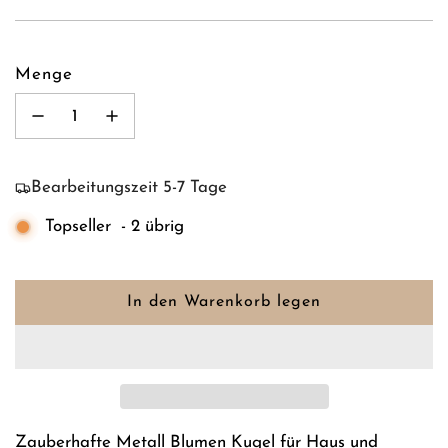
Menge
Bearbeitungszeit 5-7 Tage
Topseller
-
2
übrig
In den Warenkorb legen
L
a
d
e
n
.
Zauberhafte Metall Blumen Kugel für Haus und