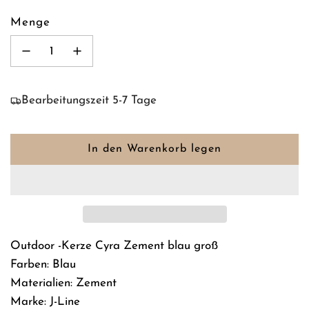
Menge
Bearbeitungszeit 5-7 Tage
In den Warenkorb legen
L
a
d
e
n
.
Outdoor -Kerze Cyra Zement blau groß
.
Farben: Blau
.
Materialien: Zement
Marke: J-Line