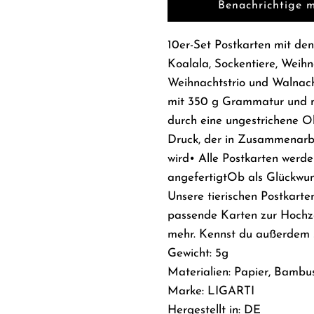
Benachrichtige m
10er-Set Postkarten mit de
Koalala, Sockentiere, Weihn
Weihnachtstrio und Walnac
mit 350 g Grammatur und n
durch eine ungestrichene O
Druck, der in Zusammenarbe
wird• Alle Postkarten werde
angefertigtOb als Glückwun
Unsere tierischen Postkarte
passende Karten zur Hochze
mehr. Kennst du außerdem s
Gewicht: 5g
Materialien: Papier, Bambu
Marke: LIGARTI
Hergestellt in: DE