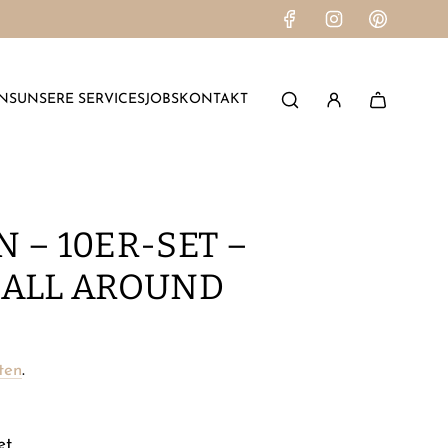
NS
UNSERE SERVICES
JOBS
KONTAKT
 – 10ER-SET –
 ALL AROUND
ten
.
et