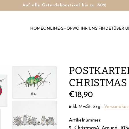
Auf alle Osterdekoartikel bis zu -50%
HOME
ONLINE-SHOP
WO IHR UNS FINDET
ÜBER U
POSTKARTEN
CHRISTMAS
Regulärer
€18,90
Preis
inkl. MwSt. zzgl.
Versandkos
Artikelnummer:
2_ChristmasAllAround_10S