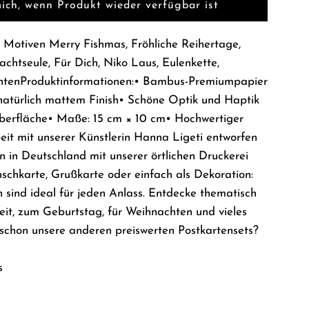
ich, wenn Produkt wieder verfügbar ist
.
.
n Motiven Merry Fishmas, Fröhliche Reihertage,
achtseule, Für Dich, Niko Laus, Eulenkette,
htenProduktinformationen:• Bambus-Premiumpapier
atürlich mattem Finish• Schöne Optik und Haptik
berfläche• Maße: 15 cm × 10 cm• Hochwertiger
it mit unserer Künstlerin Hanna Ligeti entworfen
n in Deutschland mit unserer örtlichen Druckerei
schkarte, Grußkarte oder einfach als Dekoration:
n sind ideal für jeden Anlass. Entdecke thematisch
it, zum Geburtstag, für Weihnachten und vieles
chon unsere anderen preiswerten Postkartensets?
s